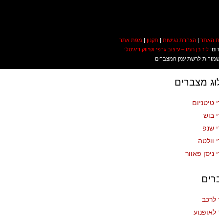
ת האתר
|
הצהרת נגישות
|
תקנון
|
מפת אתר
דום:
ליז בן חמו – עיצוב גרפי ושיווק דיגיטלי
 שמורות לרשת ענק המצברים
ג מצברים
 טיטניום
 בוש
 שנפ
 וולטה
 ניסן פאוור
רים
לרכב
לאופנוע