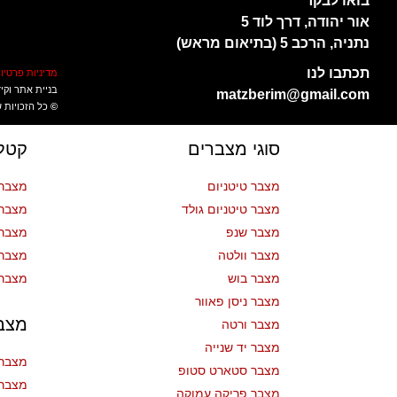
בואו לבקר
אור יהודה, דרך לוד 5
נתניה, הרכב 5 (בתיאום מראש)
תכתבו לנו
מדיניות פרטיו
בניית אתר וקי
matzberim@gmail.com
©
כל הזכויות
סוגי מצברים
קטלו
מצבר טיטניום
מצברי
מצבר טיטניום גולד
מצברי
מצבר שנפ
מצברי
מצבר וולטה
מצברי
מצבר בוש
מצברי
מצבר ניסן פאוור
מצב
מצבר ורטה
מצבר יד שנייה
מצבר 
מצבר סטארט סטופ
מצבר 
מצבר פריקה עמוקה