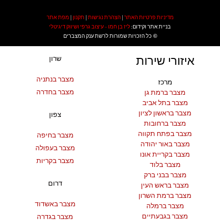
מדיניות פרטיות האתר
|
הצהרת נגישות
|
תקנון
|
מפת אתר
בניית אתר וקידום:
ליז בן חמו – עיצוב גרפי ושיווק דיגיטלי
כל הזכויות שמורות לרשת ענק המצברים
©
איזורי שירות
שרון
מצבר בנתניה
מרכז
מצבר בחדרה
מצבר ברמת גן
מצבר בתל אביב
מצבר בראשון לציון
צפון
מצבר ברחובות
מצבר בפתח תקווה
מצבר בחיפה
מצבר באור יהודה
מצבר בעפולה
מצבר בקריית אונו
מצבר בקריות
מצבר בלוד
מצבר בבני ברק
דרום
מצבר בראש העין
מצבר ברמת השרון
מצבר באשדוד
מצבר ברמלה
מצבר בגבעתיים
מצבר בגדרה