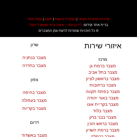
מדיניות פרטיות האתר
|
הצהרת נגישות
|
תקנון
|
מפת אתר
בניית אתר וקידום:
ליז בן חמו – עיצוב גרפי ושיווק דיגיטלי
©
כל הזכויות שמורות לרשת ענק המצברים
איזורי שירות
שרון
מצבר בנתניה
מרכז
מצבר בחדרה
מצבר ברמת גן
מצבר בתל אביב
מצבר בראשון לציון
צפון
מצבר ברחובות
מצבר בפתח תקווה
מצבר בחיפה
מצבר באור יהודה
מצבר בעפולה
מצבר בקריית אונו
מצבר בקריות
מצבר בלוד
מצבר בבני ברק
דרום
מצבר בראש העין
מצבר ברמת השרון
מצבר באשדוד
מצבר ברמלה