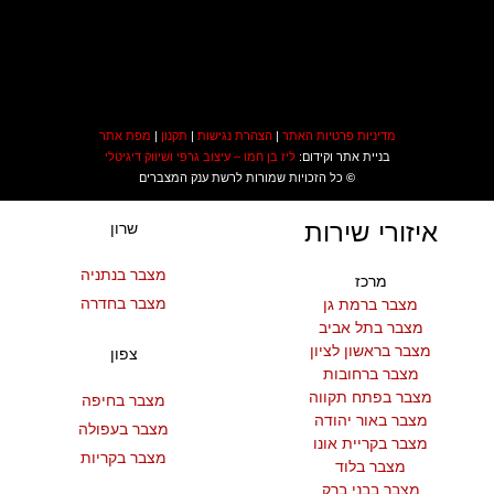
מדיניות פרטיות האתר
|
הצהרת נגישות
|
תקנון
|
מפת אתר
בניית אתר וקידום:
ליז בן חמו – עיצוב גרפי ושיווק דיגיטלי
©
כל הזכויות שמורות לרשת ענק המצברים
איזורי שירות
שרון
מצבר בנתניה
מרכז
מצבר בחדרה
מצבר ברמת גן
מצבר בתל אביב
מצבר בראשון לציון
צפון
מצבר ברחובות
מצבר בפתח תקווה
מצבר בחיפה
מצבר באור יהודה
מצבר בעפולה
מצבר בקריית אונו
מצבר בקריות
מצבר בלוד
מצבר בבני ברק