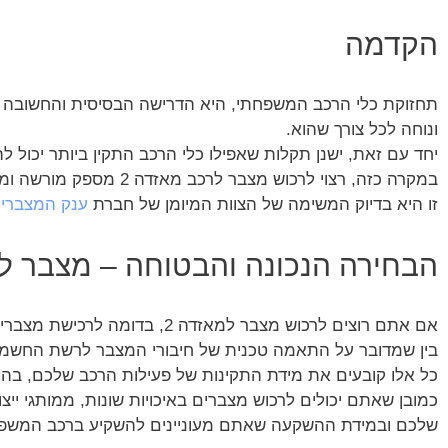
הקדמה
תחזוקת כלי הרכב המשפחתי, היא הדרישה הבסיסית והחשובה ב
ונוחה לכל צורך שהוא.
יחד עם זאת, ישנן תקלות שאפילו כלי הרכב התקין ביותר יכול
במקרה כזה, רצוי לרכוש מצבר לרכב מאזדה 2 מספק מורשה ומנוסה, שיכול להציע לכם מבחר רחב של מותגי מצברים לרכב.
זו היא בדיוק המשימה של הצוות המיומן של חברת
ענק המצברי
הבחירה הנכונה והבטוחה – מצבר למ
אם אתם רוצים לרכוש מצבר למאזדה 2, בדומה לרכישת מצברים לרכבים פרטיים אחרים, חובה מוטלת עליכם לברר מה הן דרישות הייצרן להתאמת מצבר לרכב.
בין שמדובר על התאמה טכנית של חיבורי המצבר לרשת החשמל
כל אלו קובעים את מידת התקינות של פעילות הרכב שלכם, בהווה
כמובן שאתם יכולים לרכוש מצברים באיכויות שונות, ממותגי יי
שלכם ובמידת ההשקעה שאתם מעוניינים להשקיע ברכב המשפ