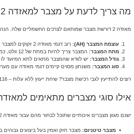
מה צריך לדעת על מצבר למאזדה 2?
מאזדה 2 דורשת מצבר שמותאם לצרכים החשמליים שלה. הנה כמה פרמטרים שחשוב לבדוק לפני הרכישה:
עוצמת המצבר (AH):
רוב דגמי מאזדה 2 זקוקים למצבר עם עוצמה של 60 אמפר.
מתח המצבר:
המצבר צריך להיות במתח של 12 וולט, כמו ברוב הרכבים הפרטיים.
גודל המצבר:
יש לוודא שהמצבר מתאים לתא המיועד לו מ
סוג המצבר:
משנתון מסוים קיימים דגמי מאזדה עם מערכת רכב START & STOP שמחייבת במצבר מותאם. יש לוודא 
רוצים להתייעץ לגבי רכישת מצבר? שיחת ייעוץ ללא עלות – 072-390-1116
אילו סוגי מצברים מתאימים למאזדה 2
ישנם מגוון מצברים איכותיים שתוכל לבחור מהם עבור מאזדה 2:
מצבר טיטניום:
מצבר חזק ואמין בעל ביצועים גבוהים במ