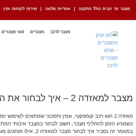
מצבר עד הבית כולל התקנה | אחריות מלאה | שירות לקוחות זמין
מצבר לרכב
מצברים
סוגי מצברים
מצבר למאזדה 2 – איך לבחור את המצבר המושלם לרכב שלך?
מאזדה 2 הוא רכב קומפקטי, אמין וחסכוני שמתאים לשימוש יומיומי בעיר ובין-עירונית. כמו בכל רכב, גם במאזדה 2 המצבר משחק תפקיד מרכזי בפעולת הרכב.
כשמגיע הזמן להחליף מצבר, חשוב לבחור במצבר איכותי המתא
במאמר זה נסביר איך לבחור מצבר למאזדה 2, אילו מותגים מומלצים, ולמה כדאי לשקול שירות של מצבר עד הבית מבית ענק המצברים.