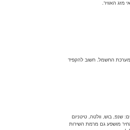
 מזג האוויר.
ערכת החשמל. חשוב להקפיד
שנפ, בוש, וולטה, טיטניום
מצבר חומצה רגיל לעומת מצבר EFB למערכות עצור-סע). המחיר מושפע גם מרמת השירות