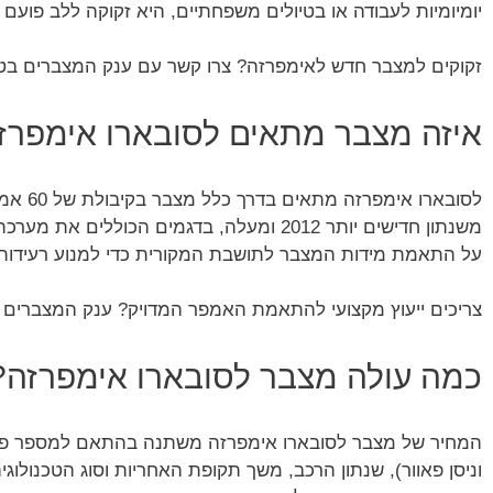
יומיומיות לעבודה או בטיולים משפחתיים, היא זקוקה ללב פועם 
זקוקים למצבר חדש לאימפרזה? צרו קשר עם ענק המצברים בטלפון 90-1116
איזה מצבר מתאים לסובארו אימפרז
לסובארו אימפרזה מתאים בדרך כלל מצבר בקיבולת של 60 אמפר.
משנתון חדישים יותר 2012 ומעלה, בדגמים הכוללים את מערכת ה-Auto Start-Stop, ככל הנראה ידרש מצבר 65-70
על התאמת מידות המצבר לתושבת המקורית כדי למנוע רעידות ש
צריכים ייעוץ מקצועי להתאמת האמפר המדויק? ענק המצברים זמינים בטלפו
כמה עולה מצבר לסובארו אימפרזה?
המחיר של מצבר לסובארו אימפרזה משתנה בהתאם למספר פרמטרי