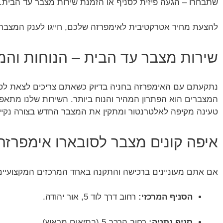
שתבחרו – הגעה פיזית לסניף או הזמנת שירות מצבר עד הבית. א
להצעת מחיר אטרקטיבית לאימפרזה שלכם, חייגו לענק המצברים: -390-1116
שירות מצבר עד הבית – הנוחות והמ
נתקעתם עם האימפרזה בחניה בדיוק כשאתם צריכים לצאת לסידו
המצברים הוא הפתרון המהיר והנוח ביותר. השירות שלנו מתאפי
טעינה מקיפה לאלטרנטור ומתקין את המצבר החדש בצורה נקייה 
איפה קונים מצבר לסובארו אימפרזה
אם אתם מעוניינים ברכישה והתקנה באחד המרכזים המקצועיים 
הסניף המרכזי:
רחוב דרך לוד 5, אור יהודה.
סניף נתניה:
רחוב הרכב 5 (בתיאום מראש).