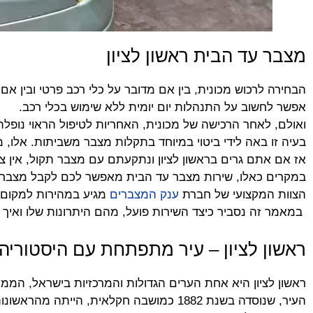
מצבר עד הבית ראשון לציון
הבחירה לרכוש מכונית, בין אם מדובר על כלי רכב פרטי ובין אם
אפשר לחשוב על התנהלות יום יומית ללא שימוש בכלי רכב.
ואולם, לאחר הרכישה של מכונית, האחריות לטיפול הראוי נופל
בעיה זו באה לידי ביטוי במיוחד בתקלות מצבר משביתות. אלו,
אז אם אתם גרים בראשון לציון ונתקעתם עם מצבר תקול, אין צו
במקרים כאלו, שירות מצבר עד הבית מאפשר לכם לקבל מצבר 
הצוות המקצועי של חברת
ענק המצברים
מגיע במהירות למקום 
במאמר זה נסביר כיצד השירות פועל, מהם היתרונות שלו ואי
ראשון לציון – עיר מתפתחת עם היסטוריה
ראשון לציון היא אחת הערים הגדולות והמרכזיות בישראל, ה
העיר, שנוסדה בשנת 1882 כמושבה חקלאית, הייתה מהראשונות בארץ ישראל והפכה עם השנים לעיר מודרנית ותוססת עם למעלה מ-250,000 תושבים!