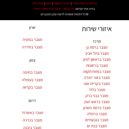
מדיניות פרטיות האתר
|
הצהרת נגישות
|
תקנון
|
מפת אתר
בניית אתר וקידום:
ליז בן חמו – עיצוב גרפי ושיווק דיגיטלי
©
כל הזכויות שמורות לרשת ענק המצברים
איזורי שירות
שרון
מצבר בנתניה
מרכז
מצבר בחדרה
מצבר ברמת גן
מצבר בתל אביב
מצבר בראשון לציון
צפון
מצבר ברחובות
מצבר בפתח תקווה
מצבר בחיפה
מצבר באור יהודה
מצבר בעפולה
מצבר בקריית אונו
מצבר בקריות
מצבר בלוד
מצבר בבני ברק
דרום
מצבר בראש העין
מצבר ברמת השרון
מצבר באשדוד
מצבר ברמלה
מצבר בגבעתיים
מצבר בגדרה
מצבר בבת ים
מצבר ביבנה