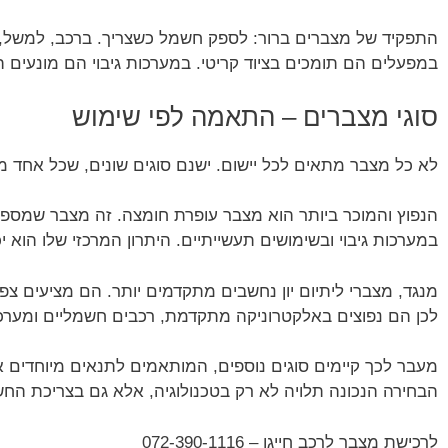
התפקיד של מצברים ברור: לספק חשמל כשצריך. ברכב, למשל
במפעלים הם תומכים בציוד קריטי. במערכות גיבוי הם מונעים
סוגי מצברים – התאמה לפי שימוש
לא כל מצבר מתאים לכל יישום. ישנם סוגים שונים, שכל אחד מ
הנפוץ והמוכר ביותר הוא מצבר עופרת חומצה. זה מצבר שמספק פ
במערכות גיבוי ובשימושים תעשייתיים. היתרון המרכזי שלו הוא 
מנגד, מצברי ליתיום יון נחשבים מתקדמים יותר. הם מציעים צפי
לכן הם נפוצים באלקטרוניקה מתקדמת, רכבים חשמליים ומערכו
מעבר לכך קיימים סוגים נוספים, המותאמים לתנאים מיוחדים או
הבחירה הנכונה תלויה לא רק בטכנולוגיה, אלא גם בצריכת הח
לרכישת מצבר לרכב חייגו – 072-390-1116