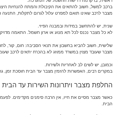
ראשית, בדקו מה דרישות החשמל של המערכת.
ברכב למשל, חשוב להתאים את הקיבולת והמתח להנחיות היצרן
מצבר לרכב שאינו תואם למפרט עלול לגרום לתקלות, התנעה חל
שנית, יש להתחשב במידות ובמבנה הפיזי.
לא כל מצבר נכנס לכל תא מנוע או ארון חשמל. התאמה מדויק
שלישית, חשוב להביא בחשבון את תנאי הסביבה: חום, קור, לחות
מצבר שעובד מצוין במשרד ממוזג לא בהכרח יתאים לרכב שעו
וכמובן, יש לשים לב לאחריות ולשירות.
במקרים רבים, האפשרות להזמין מצבר עד הבית חוסכת זמן, גרי
החלפת מצבר ויתרונות השירות עד הבית
כאשר מצבר מסיים את חייו, אין הרבה סימנים מקדימים. לפעמי
הבית.