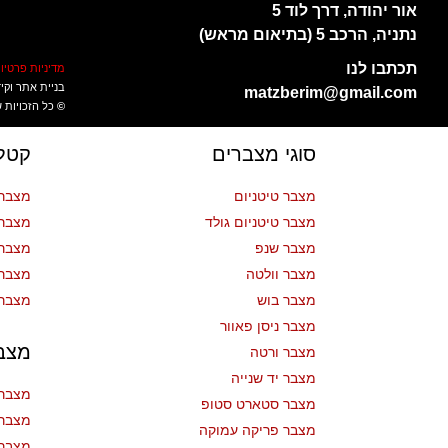
אור יהודה, דרך לוד 5
נתניה, הרכב 5 (בתיאום מראש)
תכתבו לנו
מדיניות פרטיו
בניית אתר וקי
matzberim@gmail.com
©
כל הזכויות
סוגי מצברים
קטלו
מצבר טיטניום
מצברי
מצבר טיטניום גולד
מצברי
מצבר שנפ
מצברי
מצבר וולטה
מצברי
מצבר בוש
מצברי
מצבר ניסן פאוור
מצב
מצבר ורטה
מצבר יד שנייה
מצבר 
מצבר סטארט סטופ
מצבר 
מצבר פריקה עמוקה
מצבר 