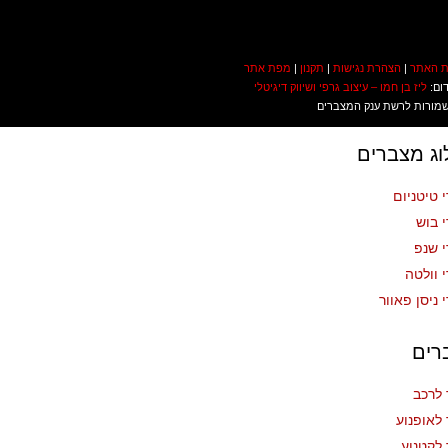
ת האתר
|
הצהרת נגישות
|
תקנון
|
מפת אתר
דום:
ליז בן חמו – עיצוב גרפי ושיווק דיגיטלי
 שמורות לרשת ענק המצברים
ג מצברים
 טיטניום
 בוש
 שנפ
 וולטה
 ניסן פאוור
רים
לרכב
לאופנוע
לקטנוע